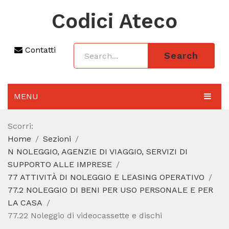
Codici Ateco
Contatti
Search
MENU
AGGIORNAMENTO 2025
Scorri:
Home
Sezioni
SEZIONI
N NOLEGGIO, AGENZIE DI VIAGGIO, SERVIZI DI
CODICE ATECO A COSA SERVE
SUPPORTO ALLE IMPRESE
77 ATTIVITÀ DI NOLEGGIO E LEASING OPERATIVO
REGIME FORFETTARIO
77.2 NOLEGGIO DI BENI PER USO PERSONALE E PER
LA CASA
CODICE FISCALE
77.22 Noleggio di videocassette e dischi