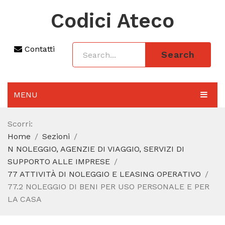
Codici Ateco
Contatti
Search
MENU
AGGIORNAMENTO 2025
Scorri:
Home
Sezioni
SEZIONI
N NOLEGGIO, AGENZIE DI VIAGGIO, SERVIZI DI
CODICE ATECO A COSA SERVE
SUPPORTO ALLE IMPRESE
77 ATTIVITÀ DI NOLEGGIO E LEASING OPERATIVO
REGIME FORFETTARIO
77.2 NOLEGGIO DI BENI PER USO PERSONALE E PER
LA CASA
CODICE FISCALE