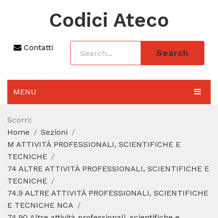
Codici Ateco
Contatti
Search
MENU
AGGIORNAMENTO 2025
Scorri:
Home
Sezioni
SEZIONI
M ATTIVITÀ PROFESSIONALI, SCIENTIFICHE E
CODICE ATECO A COSA SERVE
TECNICHE
74 ALTRE ATTIVITÀ PROFESSIONALI, SCIENTIFICHE E
REGIME FORFETTARIO
TECNICHE
74.9 ALTRE ATTIVITÀ PROFESSIONALI, SCIENTIFICHE
CODICE FISCALE
E TECNICHE NCA
74.90 Altre attività professionali, scientifiche e