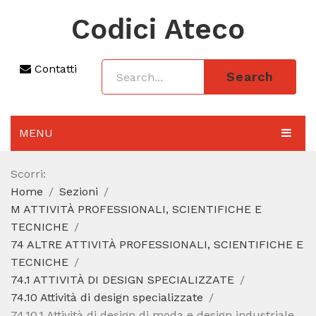
Codici Ateco
Contatti
Search
MENU
AGGIORNAMENTO 2025
Scorri:
Home
Sezioni
SEZIONI
M ATTIVITÀ PROFESSIONALI, SCIENTIFICHE E
CODICE ATECO A COSA SERVE
TECNICHE
74 ALTRE ATTIVITÀ PROFESSIONALI, SCIENTIFICHE E
REGIME FORFETTARIO
TECNICHE
74.1 ATTIVITÀ DI DESIGN SPECIALIZZATE
CODICE FISCALE
74.10 Attività di design specializzate
74.10.1 Attività di design di moda e design industriale