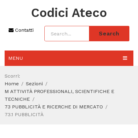
Codici Ateco
Contatti
Search
MENU
AGGIORNAMENTO 2025
Scorri:
Home
Sezioni
SEZIONI
M ATTIVITÀ PROFESSIONALI, SCIENTIFICHE E
CODICE ATECO A COSA SERVE
TECNICHE
73 PUBBLICITÀ E RICERCHE DI MERCATO
REGIME FORFETTARIO
73.1 PUBBLICITÀ
CODICE FISCALE