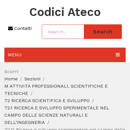
Codici Ateco
Contatti
Search
MENU
AGGIORNAMENTO 2025
Scorri:
Home
Sezioni
SEZIONI
M ATTIVITÀ PROFESSIONALI, SCIENTIFICHE E
CODICE ATECO A COSA SERVE
TECNICHE
72 RICERCA SCIENTIFICA E SVILUPPO
REGIME FORFETTARIO
72.1 RICERCA E SVILUPPO SPERIMENTALE NEL
CAMPO DELLE SCIENZE NATURALI E
CODICE FISCALE
DELL’INGEGNERIA
72.11 Ricerca e sviluppo sperimentale nel campo delle