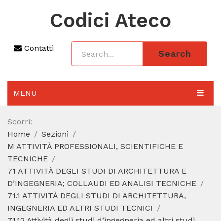
Codici Ateco
Contatti
Search
MENU
AGGIORNAMENTO 2025
Scorri:
Home
Sezioni
SEZIONI
M ATTIVITÀ PROFESSIONALI, SCIENTIFICHE E
CODICE ATECO A COSA SERVE
TECNICHE
71 ATTIVITÀ DEGLI STUDI DI ARCHITETTURA E
REGIME FORFETTARIO
D’INGEGNERIA; COLLAUDI ED ANALISI TECNICHE
71.1 ATTIVITÀ DEGLI STUDI DI ARCHITETTURA,
CODICE FISCALE
INGEGNERIA ED ALTRI STUDI TECNICI
71.12 Attività degli studi d’ingegneria ed altri studi