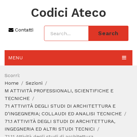
Codici Ateco
Contatti
Search
MENU
AGGIORNAMENTO 2025
Scorri:
Home
Sezioni
SEZIONI
M ATTIVITÀ PROFESSIONALI, SCIENTIFICHE E
CODICE ATECO A COSA SERVE
TECNICHE
71 ATTIVITÀ DEGLI STUDI DI ARCHITETTURA E
REGIME FORFETTARIO
D’INGEGNERIA; COLLAUDI ED ANALISI TECNICHE
71.1 ATTIVITÀ DEGLI STUDI DI ARCHITETTURA,
CODICE FISCALE
INGEGNERIA ED ALTRI STUDI TECNICI
71.11 Attività degli studi di architettura