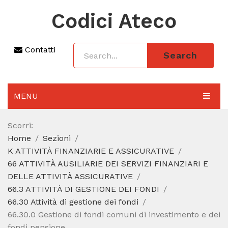
Codici Ateco
Contatti
Search
MENU
AGGIORNAMENTO 2025
Scorri:
Home
Sezioni
SEZIONI
K ATTIVITÀ FINANZIARIE E ASSICURATIVE
CODICE ATECO A COSA SERVE
66 ATTIVITÀ AUSILIARIE DEI SERVIZI FINANZIARI E
DELLE ATTIVITÀ ASSICURATIVE
REGIME FORFETTARIO
66.3 ATTIVITÀ DI GESTIONE DEI FONDI
66.30 Attività di gestione dei fondi
CODICE FISCALE
66.30.0 Gestione di fondi comuni di investimento e dei
fondi pensione