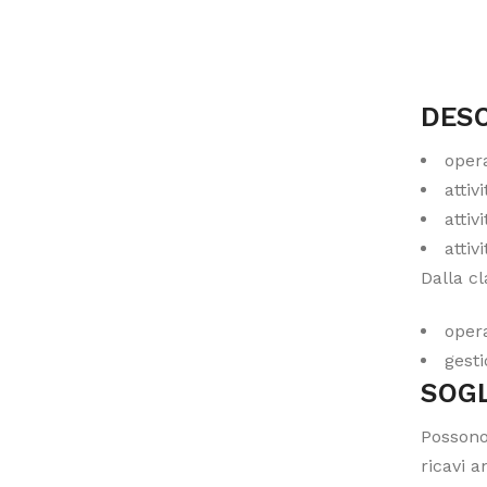
DESC
opera
attiv
attiv
attiv
Dalla cl
opera
gesti
SOGL
Possono
ricavi a