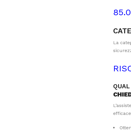
85.
CATE
La categ
sicurezz
RIS
QUAL 
CHIE
L’assis
efficace
Otte