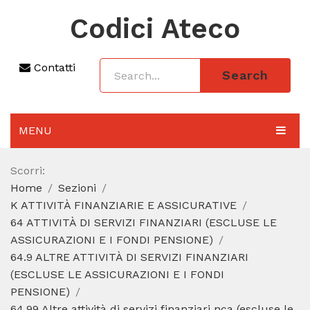
Codici Ateco
Contatti
Search
MENU
AGGIORNAMENTO 2025
Scorri:
Home
Sezioni
SEZIONI
K ATTIVITÀ FINANZIARIE E ASSICURATIVE
CODICE ATECO A COSA SERVE
64 ATTIVITÀ DI SERVIZI FINANZIARI (ESCLUSE LE
ASSICURAZIONI E I FONDI PENSIONE)
REGIME FORFETTARIO
64.9 ALTRE ATTIVITÀ DI SERVIZI FINANZIARI
(ESCLUSE LE ASSICURAZIONI E I FONDI
CODICE FISCALE
PENSIONE)
64.99 Altre attività di servizi finanziari nca (escluse le