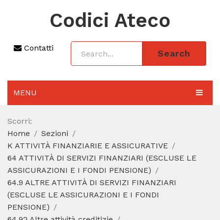
Codici Ateco
Contatti
Search
MENU
AGGIORNAMENTO 2025
Scorri:
Home
Sezioni
SEZIONI
K ATTIVITÀ FINANZIARIE E ASSICURATIVE
CODICE ATECO A COSA SERVE
64 ATTIVITÀ DI SERVIZI FINANZIARI (ESCLUSE LE
ASSICURAZIONI E I FONDI PENSIONE)
REGIME FORFETTARIO
64.9 ALTRE ATTIVITÀ DI SERVIZI FINANZIARI
(ESCLUSE LE ASSICURAZIONI E I FONDI
CODICE FISCALE
PENSIONE)
64.92 Altre attività creditizie