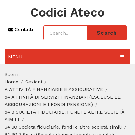
Codici Ateco
Contatti
Search
MENU
AGGIORNAMENTO 2025
Scorri:
Home
Sezioni
SEZIONI
K ATTIVITÀ FINANZIARIE E ASSICURATIVE
CODICE ATECO A COSA SERVE
64 ATTIVITÀ DI SERVIZI FINANZIARI (ESCLUSE LE
ASSICURAZIONI E I FONDI PENSIONE)
REGIME FORFETTARIO
64.3 SOCIETÀ FIDUCIARIE, FONDI E ALTRE SOCIETÀ
SIMILI
CODICE FISCALE
64.30 Società fiduciarie, fondi e altre società simili
64.30.2 Sicav (Società di investimento a capitale