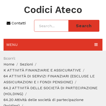
Codici Ateco
Contatti
Search
MENU
AGGIORNAMENTO 2025
Scorri:
Home
Sezioni
SEZIONI
K ATTIVITÀ FINANZIARIE E ASSICURATIVE
CODICE ATECO A COSA SERVE
64 ATTIVITÀ DI SERVIZI FINANZIARI (ESCLUSE LE
ASSICURAZIONI E I FONDI PENSIONE)
REGIME FORFETTARIO
64.2 ATTIVITÀ DELLE SOCIETÀ DI PARTECIPAZIONE
(HOLDING)
CODICE FISCALE
64.20 Attività delle società di partecipazione
(holding)