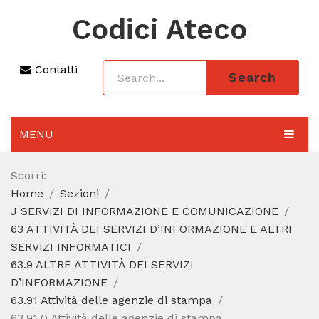
Codici Ateco
Contatti
Search
MENU
AGGIORNAMENTO 2025
Scorri:
Home
Sezioni
SEZIONI
J SERVIZI DI INFORMAZIONE E COMUNICAZIONE
CODICE ATECO A COSA SERVE
63 ATTIVITÀ DEI SERVIZI D’INFORMAZIONE E ALTRI
SERVIZI INFORMATICI
REGIME FORFETTARIO
63.9 ALTRE ATTIVITÀ DEI SERVIZI
D’INFORMAZIONE
CODICE FISCALE
63.91 Attività delle agenzie di stampa
63.91.0 Attività delle agenzie di stampa