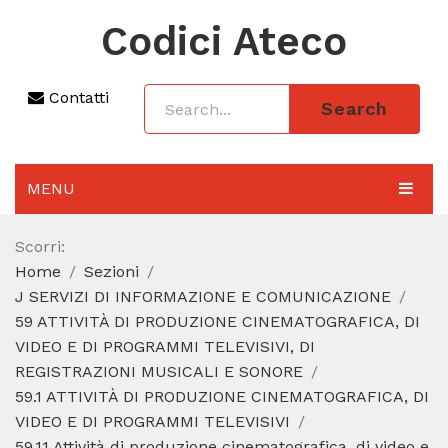
Codici Ateco
Contatti
Search
MENU
AGGIORNAMENTO 2025
Scorri:
Home
Sezioni
SEZIONI
J SERVIZI DI INFORMAZIONE E COMUNICAZIONE
CODICE ATECO A COSA SERVE
59 ATTIVITÀ DI PRODUZIONE CINEMATOGRAFICA, DI
VIDEO E DI PROGRAMMI TELEVISIVI, DI
REGIME FORFETTARIO
REGISTRAZIONI MUSICALI E SONORE
59.1 ATTIVITÀ DI PRODUZIONE CINEMATOGRAFICA, DI
CODICE FISCALE
VIDEO E DI PROGRAMMI TELEVISIVI
59.11 Attività di produzione cinematografica, di video e