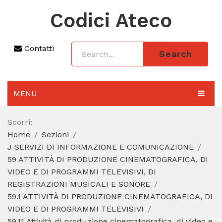
Codici Ateco
Contatti
Search
MENU
AGGIORNAMENTO 2025
Scorri:
Home
Sezioni
SEZIONI
J SERVIZI DI INFORMAZIONE E COMUNICAZIONE
CODICE ATECO A COSA SERVE
59 ATTIVITÀ DI PRODUZIONE CINEMATOGRAFICA, DI
VIDEO E DI PROGRAMMI TELEVISIVI, DI
REGIME FORFETTARIO
REGISTRAZIONI MUSICALI E SONORE
59.1 ATTIVITÀ DI PRODUZIONE CINEMATOGRAFICA, DI
CODICE FISCALE
VIDEO E DI PROGRAMMI TELEVISIVI
59.11 Attività di produzione cinematografica, di video e