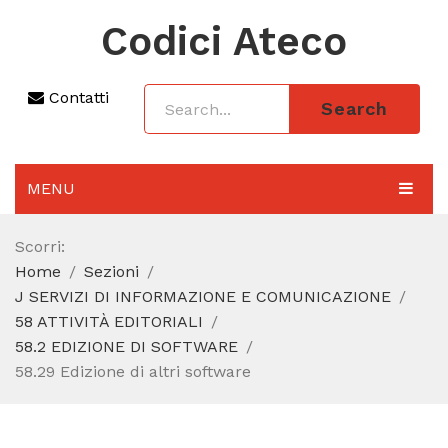
Codici Ateco
Contatti
Search
MENU
AGGIORNAMENTO 2025
Scorri:
Home
Sezioni
SEZIONI
J SERVIZI DI INFORMAZIONE E COMUNICAZIONE
CODICE ATECO A COSA SERVE
58 ATTIVITÀ EDITORIALI
58.2 EDIZIONE DI SOFTWARE
REGIME FORFETTARIO
58.29 Edizione di altri software
CODICE FISCALE