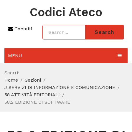
Codici Ateco
Contatti
Search
MENU
AGGIORNAMENTO 2025
Scorri:
Home
Sezioni
SEZIONI
J SERVIZI DI INFORMAZIONE E COMUNICAZIONE
CODICE ATECO A COSA SERVE
58 ATTIVITÀ EDITORIALI
58.2 EDIZIONE DI SOFTWARE
REGIME FORFETTARIO
CODICE FISCALE