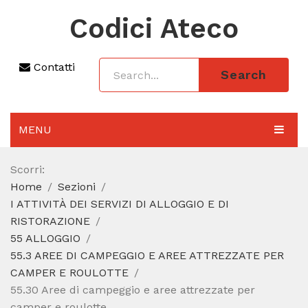
Codici Ateco
Contatti
Search
MENU
AGGIORNAMENTO 2025
Scorri:
Home
Sezioni
SEZIONI
I ATTIVITÀ DEI SERVIZI DI ALLOGGIO E DI
CODICE ATECO A COSA SERVE
RISTORAZIONE
55 ALLOGGIO
REGIME FORFETTARIO
55.3 AREE DI CAMPEGGIO E AREE ATTREZZATE PER
CAMPER E ROULOTTE
CODICE FISCALE
55.30 Aree di campeggio e aree attrezzate per
camper e roulotte