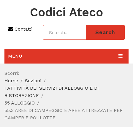
Codici Ateco
Contatti
Search
MENU
AGGIORNAMENTO 2025
Scorri:
Home
Sezioni
SEZIONI
I ATTIVITÀ DEI SERVIZI DI ALLOGGIO E DI
CODICE ATECO A COSA SERVE
RISTORAZIONE
55 ALLOGGIO
REGIME FORFETTARIO
55.3 AREE DI CAMPEGGIO E AREE ATTREZZATE PER
CAMPER E ROULOTTE
CODICE FISCALE