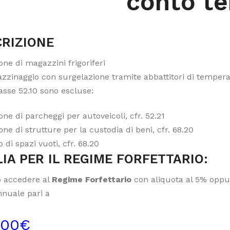
conto te
RIZIONE
one di magazzini frigoriferi
zzinaggio con surgelazione tramite abbattitori di temper
asse 52.10 sono escluse:
one di parcheggi per autoveicoli, cfr. 52.21
one di strutture per la custodia di beni, cfr. 68.20
to di spazi vuoti, cfr. 68.20
IA PER IL REGIME FORFETTARIO:
 accedere al
Regime Forfettario
con aliquota al 5% oppur
nnuale pari a
000€