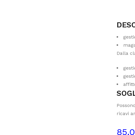
DESC
gesti
maga
Dalla cl
gesti
gesti
affit
SOGL
Possono
ricavi a
85.