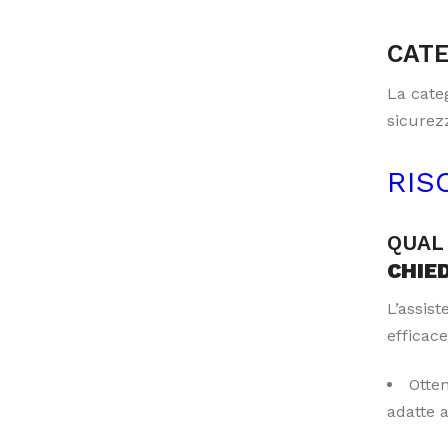
CATE
La categ
sicurezz
RIS
QUAL 
CHIE
L’assis
efficace
Otte
adatte 