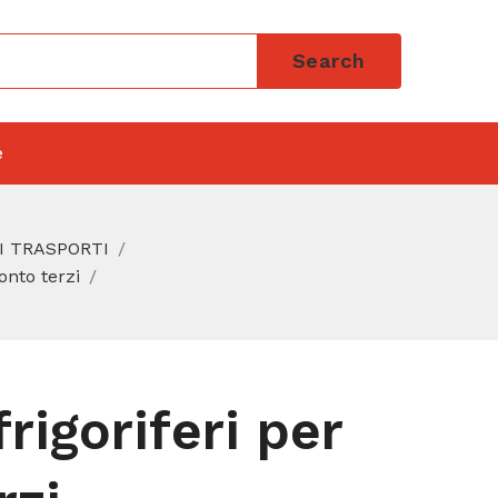
Search
e
I TRASPORTI
onto terzi
rigoriferi per