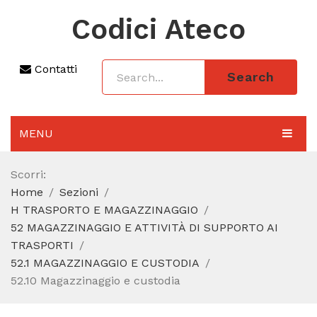
Codici Ateco
Contatti
Search
MENU
AGGIORNAMENTO 2025
Scorri:
Home
Sezioni
SEZIONI
H TRASPORTO E MAGAZZINAGGIO
CODICE ATECO A COSA SERVE
52 MAGAZZINAGGIO E ATTIVITÀ DI SUPPORTO AI
TRASPORTI
REGIME FORFETTARIO
52.1 MAGAZZINAGGIO E CUSTODIA
52.10 Magazzinaggio e custodia
CODICE FISCALE