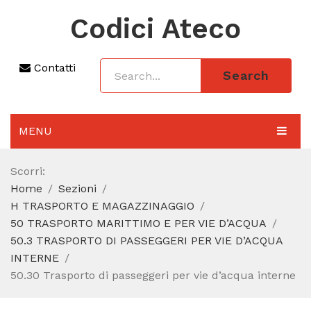
Codici Ateco
Contatti
Search
MENU
AGGIORNAMENTO 2025
Scorri:
Home
Sezioni
SEZIONI
H TRASPORTO E MAGAZZINAGGIO
CODICE ATECO A COSA SERVE
50 TRASPORTO MARITTIMO E PER VIE D’ACQUA
50.3 TRASPORTO DI PASSEGGERI PER VIE D’ACQUA
REGIME FORFETTARIO
INTERNE
50.30 Trasporto di passeggeri per vie d’acqua interne
CODICE FISCALE