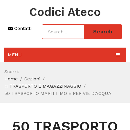
Codici Ateco
Contatti
Search
MENU
AGGIORNAMENTO 2025
Scorri:
Home
Sezioni
SEZIONI
H TRASPORTO E MAGAZZINAGGIO
CODICE ATECO A COSA SERVE
50 TRASPORTO MARITTIMO E PER VIE D’ACQUA
REGIME FORFETTARIO
CODICE FISCALE
50 TRASPORTO