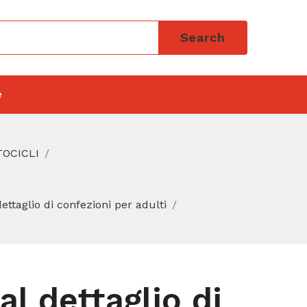
Search
e
TOCICLI
ettaglio di confezioni per adulti
l dettaglio di