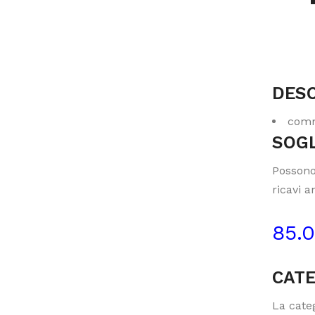
DESC
comm
SOGL
Possono
ricavi a
85.
CATE
La categ