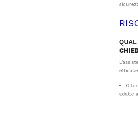
sicurezz
RIS
QUAL 
CHIE
L’assis
efficace
Otte
adatte 