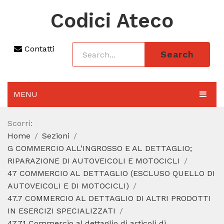
Codici Ateco
Contatti
Search
MENU
AGGIORNAMENTO 2025
Scorri:
Home
Sezioni
SEZIONI
G COMMERCIO ALL’INGROSSO E AL DETTAGLIO;
CODICE ATECO A COSA SERVE
RIPARAZIONE DI AUTOVEICOLI E MOTOCICLI
47 COMMERCIO AL DETTAGLIO (ESCLUSO QUELLO DI
REGIME FORFETTARIO
AUTOVEICOLI E DI MOTOCICLI)
47.7 COMMERCIO AL DETTAGLIO DI ALTRI PRODOTTI
CODICE FISCALE
IN ESERCIZI SPECIALIZZATI
47.71 Commercio al dettaglio di articoli di