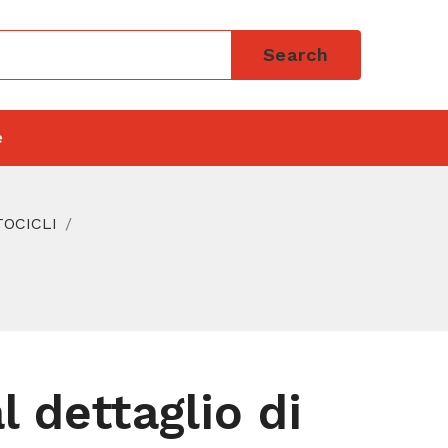
Search
e
TOCICLI
 dettaglio di