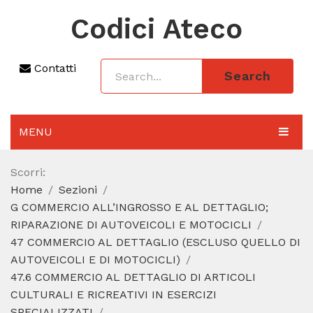
Codici Ateco
Contatti
Search
MENU
AGGIORNAMENTO 2025
Scorri:
Home
Sezioni
SEZIONI
G COMMERCIO ALL’INGROSSO E AL DETTAGLIO;
CODICE ATECO A COSA SERVE
RIPARAZIONE DI AUTOVEICOLI E MOTOCICLI
47 COMMERCIO AL DETTAGLIO (ESCLUSO QUELLO DI
REGIME FORFETTARIO
AUTOVEICOLI E DI MOTOCICLI)
47.6 COMMERCIO AL DETTAGLIO DI ARTICOLI
CODICE FISCALE
CULTURALI E RICREATIVI IN ESERCIZI
SPECIALIZZATI