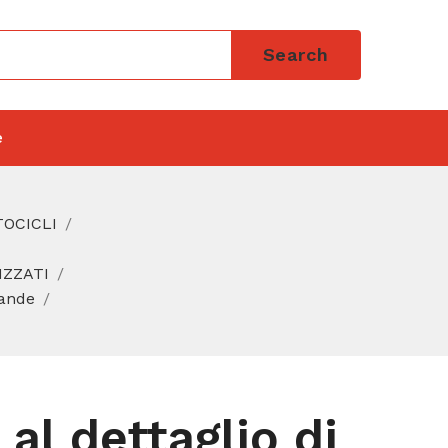
Search
e
TOCICLI
IZZATI
vande
l dettaglio di