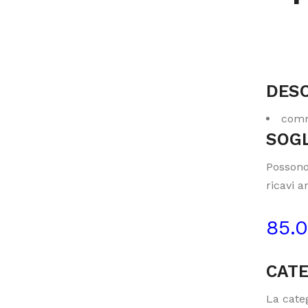
DESC
comm
SOGL
Possono
ricavi a
85.
CATE
La categ