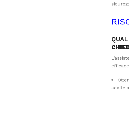
sicurezz
RIS
QUAL 
CHIE
L’assis
efficace
Otte
adatte 