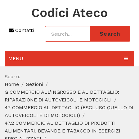
Codici Ateco
Contatti
Search
MENU
AGGIORNAMENTO 2025
Scorri:
Home
Sezioni
SEZIONI
G COMMERCIO ALL’INGROSSO E AL DETTAGLIO;
CODICE ATECO A COSA SERVE
RIPARAZIONE DI AUTOVEICOLI E MOTOCICLI
47 COMMERCIO AL DETTAGLIO (ESCLUSO QUELLO DI
REGIME FORFETTARIO
AUTOVEICOLI E DI MOTOCICLI)
47.2 COMMERCIO AL DETTAGLIO DI PRODOTTI
CODICE FISCALE
ALIMENTARI, BEVANDE E TABACCO IN ESERCIZI
SPECIALIZZATI