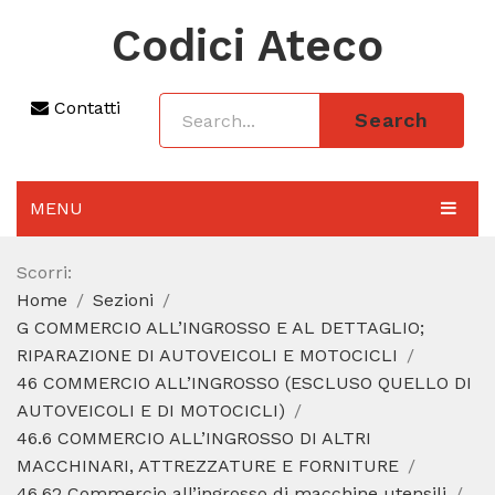
Codici Ateco
Contatti
Search
MENU
AGGIORNAMENTO 2025
Scorri:
Home
Sezioni
SEZIONI
G COMMERCIO ALL’INGROSSO E AL DETTAGLIO;
CODICE ATECO A COSA SERVE
RIPARAZIONE DI AUTOVEICOLI E MOTOCICLI
46 COMMERCIO ALL’INGROSSO (ESCLUSO QUELLO DI
REGIME FORFETTARIO
AUTOVEICOLI E DI MOTOCICLI)
46.6 COMMERCIO ALL’INGROSSO DI ALTRI
CODICE FISCALE
MACCHINARI, ATTREZZATURE E FORNITURE
46.62 Commercio all’ingrosso di macchine utensili