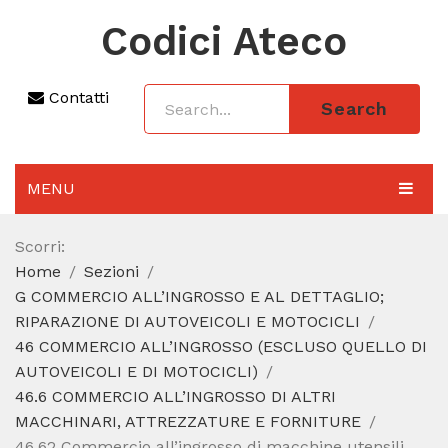
Codici Ateco
Contatti
Search
MENU
AGGIORNAMENTO 2025
Scorri:
Home
Sezioni
SEZIONI
G COMMERCIO ALL’INGROSSO E AL DETTAGLIO;
CODICE ATECO A COSA SERVE
RIPARAZIONE DI AUTOVEICOLI E MOTOCICLI
46 COMMERCIO ALL’INGROSSO (ESCLUSO QUELLO DI
REGIME FORFETTARIO
AUTOVEICOLI E DI MOTOCICLI)
46.6 COMMERCIO ALL’INGROSSO DI ALTRI
CODICE FISCALE
MACCHINARI, ATTREZZATURE E FORNITURE
46.62 Commercio all’ingrosso di macchine utensili