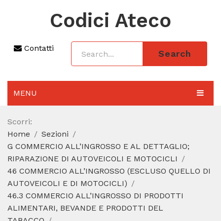
Codici Ateco
Contatti
Search
MENU
AGGIORNAMENTO 2025
Scorri:
Home
Sezioni
SEZIONI
G COMMERCIO ALL’INGROSSO E AL DETTAGLIO;
CODICE ATECO A COSA SERVE
RIPARAZIONE DI AUTOVEICOLI E MOTOCICLI
46 COMMERCIO ALL’INGROSSO (ESCLUSO QUELLO DI
REGIME FORFETTARIO
AUTOVEICOLI E DI MOTOCICLI)
46.3 COMMERCIO ALL’INGROSSO DI PRODOTTI
CODICE FISCALE
ALIMENTARI, BEVANDE E PRODOTTI DEL
TABACCO