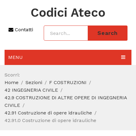
Codici Ateco
Contatti
Search
MENU
AGGIORNAMENTO 2025
Scorri:
Home
Sezioni
F COSTRUZIONI
SEZIONI
42 INGEGNERIA CIVILE
CODICE ATECO A COSA SERVE
42.9 COSTRUZIONE DI ALTRE OPERE DI INGEGNERIA
CIVILE
REGIME FORFETTARIO
42.91 Costruzione di opere idrauliche
42.91.0 Costruzione di opere idrauliche
CODICE FISCALE