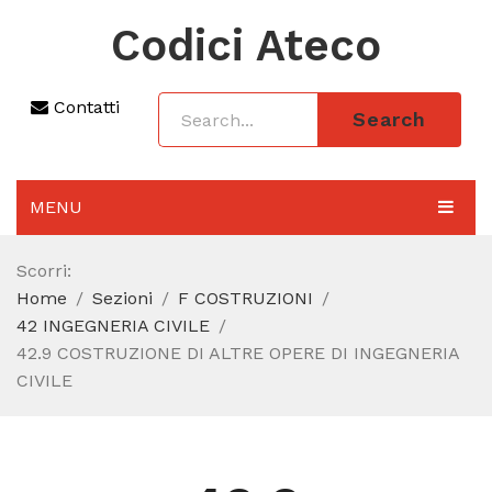
Codici Ateco
Contatti
Search
MENU
AGGIORNAMENTO 2025
Scorri:
Home
Sezioni
F COSTRUZIONI
SEZIONI
42 INGEGNERIA CIVILE
CODICE ATECO A COSA SERVE
42.9 COSTRUZIONE DI ALTRE OPERE DI INGEGNERIA
CIVILE
REGIME FORFETTARIO
CODICE FISCALE