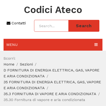
Codici Ateco
Contatti
Search
MENU
AGGIORNAMENTO 2025
Scorri:
Home
Sezioni
SEZIONI
D FORNITURA DI ENERGIA ELETTRICA, GAS, VAPORE
CODICE ATECO A COSA SERVE
E ARIA CONDIZIONATA
35 FORNITURA DI ENERGIA ELETTRICA, GAS, VAPORE
REGIME FORFETTARIO
E ARIA CONDIZIONATA
35.3 FORNITURA DI VAPORE E ARIA CONDIZIONATA
CODICE FISCALE
35.30 Fornitura di vapore e aria condizionata