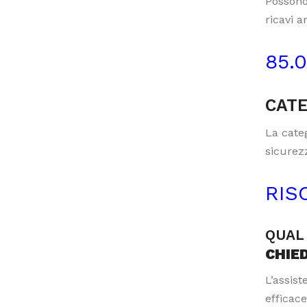
Possono
ricavi a
85.
CATE
La categ
sicurezz
RIS
QUAL 
CHIE
L’assis
efficace