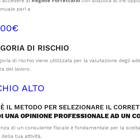
 accedere al
Regime Forfettario
con aliquota al 5% oppur
nnuale pari a
000€
GORIA DI RISCHIO
oria di rischio viene utilizzata per la valutazione degli a
a del lavoro.
CHIO ALTO
È IL METODO PER SELEZIONARE IL CORRE
DI UNA OPINIONE PROFESSIONALE AD UN C
tenza di un consulente fiscale è fondamentale per la scelt
 della tua attività.