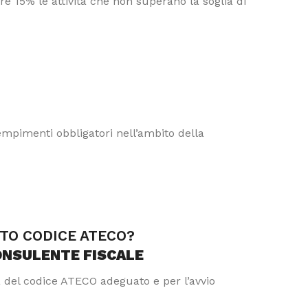
e 15% le attività che non superano la soglia di
dempimenti obbligatori nell’ambito della
TTO CODICE ATECO?
ONSULENTE FISCALE
a del codice ATECO adeguato e per l’avvio