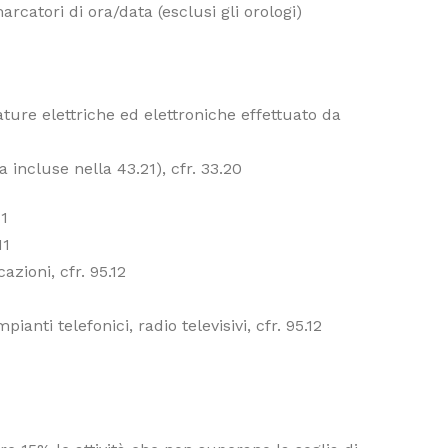
catori di ora/data (esclusi gli orologi)
ture elettriche ed elettroniche effettuato da
ia incluse nella 43.21), cfr. 33.20
11
11
zioni, cfr. 95.12
nti telefonici, radio televisivi, cfr. 95.12