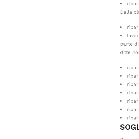
ripar
Dalla cl
ripar
lavor
parte di
ditte no
ripar
ripar
ripa
ripar
ripar
ripar
ripar
SOGL