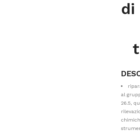
di
DESC
ripa
al grup
26.5, qu
rilevazi
chimich
strument