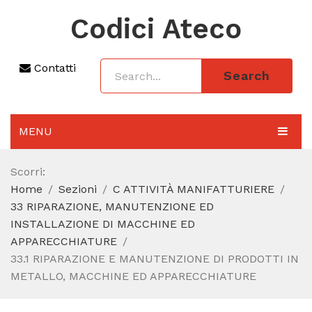
Codici Ateco
Contatti
Search
MENU
AGGIORNAMENTO 2025
Scorri:
Home
Sezioni
C ATTIVITÀ MANIFATTURIERE
SEZIONI
33 RIPARAZIONE, MANUTENZIONE ED
CODICE ATECO A COSA SERVE
INSTALLAZIONE DI MACCHINE ED
APPARECCHIATURE
REGIME FORFETTARIO
33.1 RIPARAZIONE E MANUTENZIONE DI PRODOTTI IN
METALLO, MACCHINE ED APPARECCHIATURE
CODICE FISCALE