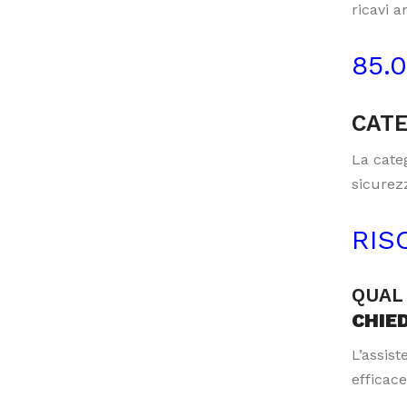
ricavi a
85.
CATE
La categ
sicurezz
RIS
QUAL 
CHIE
L’assis
efficace