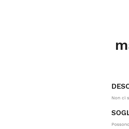
ma
DESC
Non ci 
SOGL
Possono