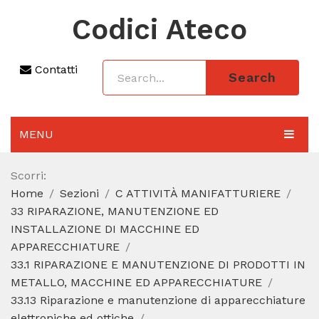
Codici Ateco
Contatti
Search
MENU
AGGIORNAMENTO 2025
Scorri:
Home
Sezioni
C ATTIVITÀ MANIFATTURIERE
SEZIONI
33 RIPARAZIONE, MANUTENZIONE ED
CODICE ATECO A COSA SERVE
INSTALLAZIONE DI MACCHINE ED
APPARECCHIATURE
REGIME FORFETTARIO
33.1 RIPARAZIONE E MANUTENZIONE DI PRODOTTI IN
METALLO, MACCHINE ED APPARECCHIATURE
CODICE FISCALE
33.13 Riparazione e manutenzione di apparecchiature
elettroniche ed ottiche