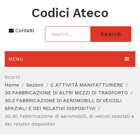
Codici Ateco
Contatti
Search
MENU
AGGIORNAMENTO 2025
Scorri:
Home
Sezioni
C ATTIVITÀ MANIFATTURIERE
SEZIONI
30 FABBRICAZIONE DI ALTRI MEZZI DI TRASPORTO
CODICE ATECO A COSA SERVE
30.3 FABBRICAZIONE DI AEROMOBILI, DI VEICOLI
SPAZIALI E DEI RELATIVI DISPOSITIVI
REGIME FORFETTARIO
30.30 Fabbricazione di aeromobili, di veicoli spaziali e
dei relativi dispositivi
CODICE FISCALE