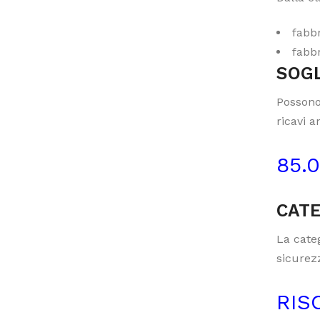
fabbr
fabbr
SOGL
Possono
ricavi a
85.
CATE
La categ
sicurezz
RIS