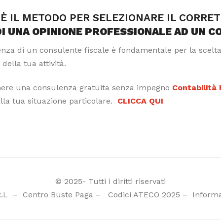
È IL METODO PER SELEZIONARE IL CORRE
DI UNA OPINIONE PROFESSIONALE AD UN C
tenza di un consulente fiscale è fondamentale per la scelt
 della tua attività.
nere una consulenza gratuita senza impegno
Contabilità
alla tua situazione particolare.
CLICCA QUI
© 2025- Tutti i diritti riservati
R.L
–
Centro Buste Paga
–
Codici ATECO 2025
–
Informa