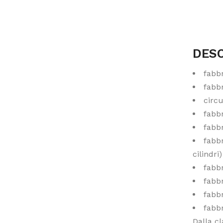
DESC
fabbr
fabbr
circu
fabb
fabb
fabbr
cilindri)
fabbr
fabbr
fabbr
fabbr
Dalla c