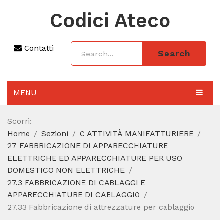
Codici Ateco
Contatti
Search
MENU
AGGIORNAMENTO 2025
Scorri:
Home
Sezioni
C ATTIVITÀ MANIFATTURIERE
SEZIONI
27 FABBRICAZIONE DI APPARECCHIATURE
CODICE ATECO A COSA SERVE
ELETTRICHE ED APPARECCHIATURE PER USO
DOMESTICO NON ELETTRICHE
REGIME FORFETTARIO
27.3 FABBRICAZIONE DI CABLAGGI E
APPARECCHIATURE DI CABLAGGIO
CODICE FISCALE
27.33 Fabbricazione di attrezzature per cablaggio