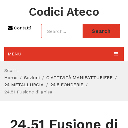
Codici Ateco
Contatti
Search
MENU
AGGIORNAMENTO 2025
Scorri:
Home
Sezioni
C ATTIVITÀ MANIFATTURIERE
SEZIONI
24 METALLURGIA
24.5 FONDERIE
CODICE ATECO A COSA SERVE
24.51 Fusione di ghisa
REGIME FORFETTARIO
CODICE FISCALE
24.51 Fusione di