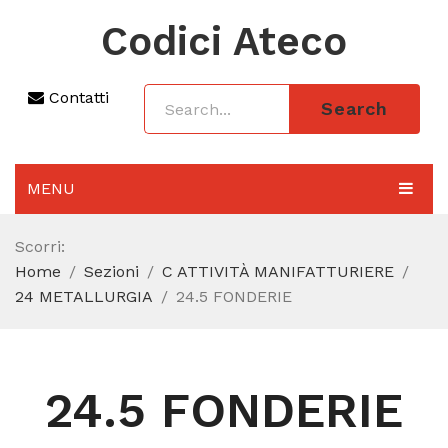
Codici Ateco
Contatti
Search
MENU
AGGIORNAMENTO 2025
Scorri:
Home
Sezioni
C ATTIVITÀ MANIFATTURIERE
SEZIONI
24 METALLURGIA
24.5 FONDERIE
CODICE ATECO A COSA SERVE
REGIME FORFETTARIO
24.5 FONDERIE
CODICE FISCALE