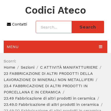
Codici Ateco
Contatti
Search
MENU
AGGIORNAMENTO 2025
Scorri:
Home
Sezioni
C ATTIVITÀ MANIFATTURIERE
SEZIONI
23 FABBRICAZIONE DI ALTRI PRODOTTI DELLA
CODICE ATECO A COSA SERVE
LAVORAZIONE DI MINERALI NON METALLIFERI
23.4 FABBRICAZIONE DI ALTRI PRODOTTI IN
REGIME FORFETTARIO
PORCELLANA E IN CERAMICA
23.49 Fabbricazione di altri prodotti in ceramica
CODICE FISCALE
23.49.0 Fabbricazione di altri prodotti in ceramica
23.49.00 Fabbricazione di altri prodotti in ceramica