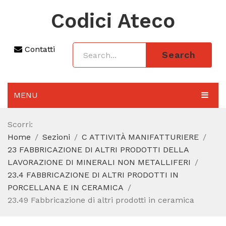
Codici Ateco
Contatti
Search
MENU
AGGIORNAMENTO 2025
Scorri:
Home
Sezioni
C ATTIVITÀ MANIFATTURIERE
SEZIONI
23 FABBRICAZIONE DI ALTRI PRODOTTI DELLA
CODICE ATECO A COSA SERVE
LAVORAZIONE DI MINERALI NON METALLIFERI
23.4 FABBRICAZIONE DI ALTRI PRODOTTI IN
REGIME FORFETTARIO
PORCELLANA E IN CERAMICA
23.49 Fabbricazione di altri prodotti in ceramica
CODICE FISCALE