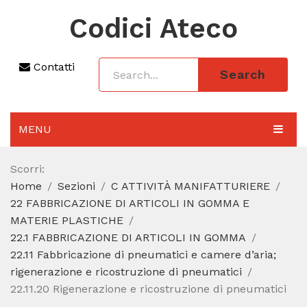
Codici Ateco
Contatti
Search
MENU
AGGIORNAMENTO 2025
Scorri:
Home
Sezioni
C ATTIVITÀ MANIFATTURIERE
SEZIONI
22 FABBRICAZIONE DI ARTICOLI IN GOMMA E
CODICE ATECO A COSA SERVE
MATERIE PLASTICHE
22.1 FABBRICAZIONE DI ARTICOLI IN GOMMA
REGIME FORFETTARIO
22.11 Fabbricazione di pneumatici e camere d’aria;
rigenerazione e ricostruzione di pneumatici
CODICE FISCALE
22.11.20 Rigenerazione e ricostruzione di pneumatici