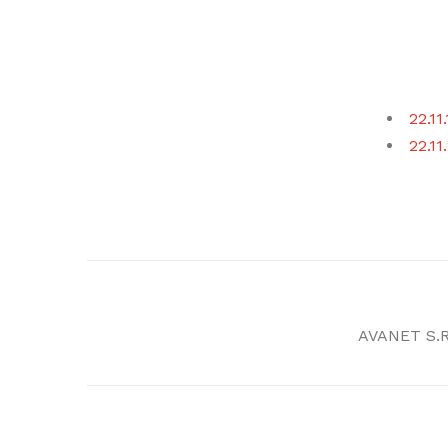
22.11
22.11
AVANET S.